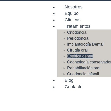
Nosotros
Equipo
Clínicas
Tratamientos
Ortodoncia
Periodoncia
Implantología Dental
Cirugía oral
Estética dental
Odontología conservado
Rehabilitación oral
Ortodoncia Infantil
Blog
Contacto