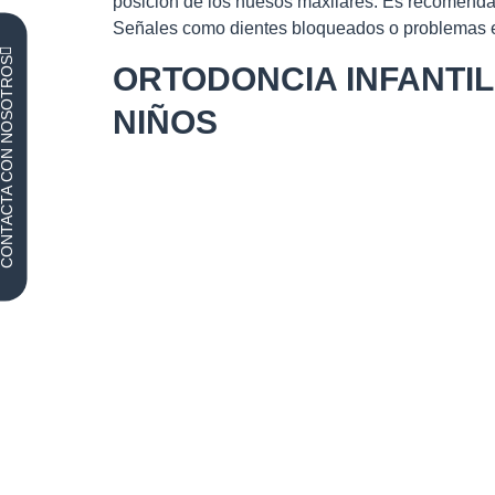
posición de los huesos maxilares. Es recomendabl
Señales como dientes bloqueados o problemas e
TACTA CON NOSOTROS
ORTODONCIA INFANTIL
NIÑOS