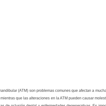
BY
AMADEO
romandibular (ATM) son problemas comunes que afectan a mucha
 mientras que las alteraciones en la ATM pueden causar molestias
as de oclusión dental y enfermedades degenerativas. Es impo