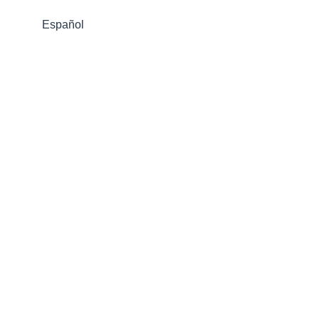
Español
o dental en las