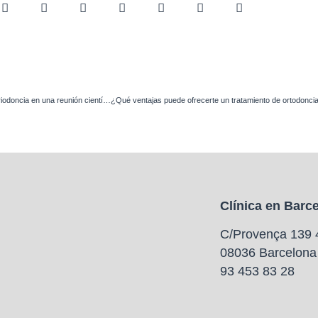
Los doctores Vilarrasa participan como ponentes en una sesión de ortodoncia y periodoncia en una reunión científica organizada por la Sociedad Española de Periodoncia (SEPA)
Clínica en Barc
C/Provença 139 
08036 Barcelona
93 453 83 28