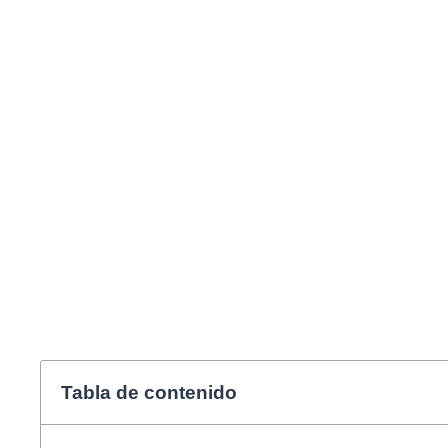
El Dr. Javi Vilarrasa
anual de la Socieda
Tabla de contenido