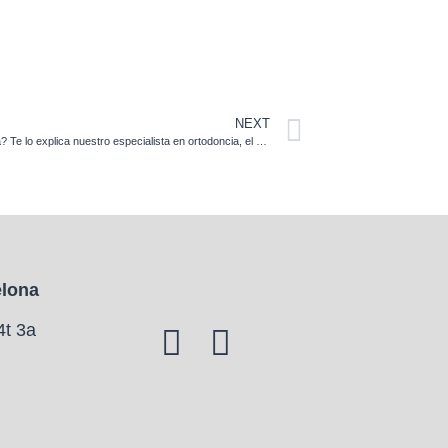
NEXT
¿Qué ventajas puede ofrecerte un tratamiento de ortodoncia? Te lo explica nuestro especialista en ortodoncia, el Dr. Jordi Vilarrasa
elona
4t 3a