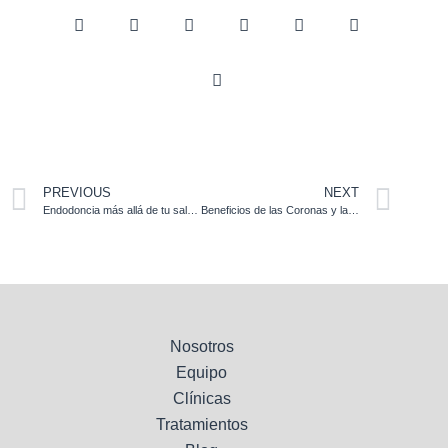
PREVIOUS
NEXT
Endodoncia más allá de tu salud bucodental
Beneficios de las Coronas y las Incrustaciones Dentales
Nosotros
Equipo
Clínicas
Tratamientos