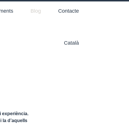
aments
Blog
Contacte
Català
i experiència.
 la d’aquells