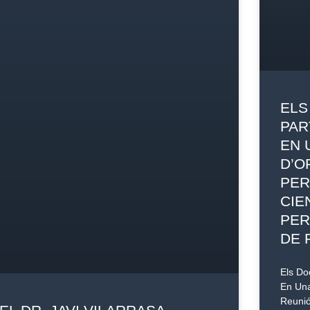
ELS
PAR
EN 
D’O
PER
CIE
PER
DE 
Els Do
En Una
Reunió