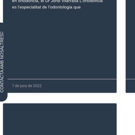
en ortodòncia, el Dr Jordi Vilarrasa L’ortodòncia
es l’especialitat de l’odontologia que
NTACTA AMB NOSALTRES
7 de juny de 2022