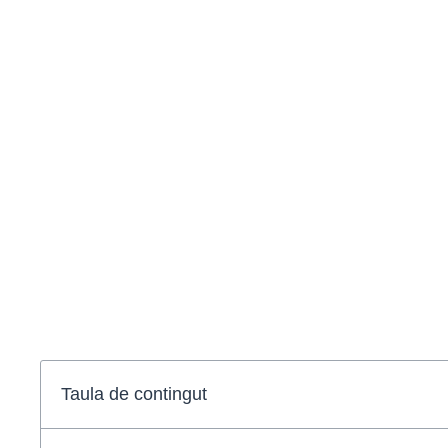
Curs de cirurgia m
d’O
Taula de contingut