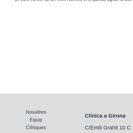
Nosaltres
Clínica a Girona
Equip
C/Emili Grahit 10 C
Clíniques