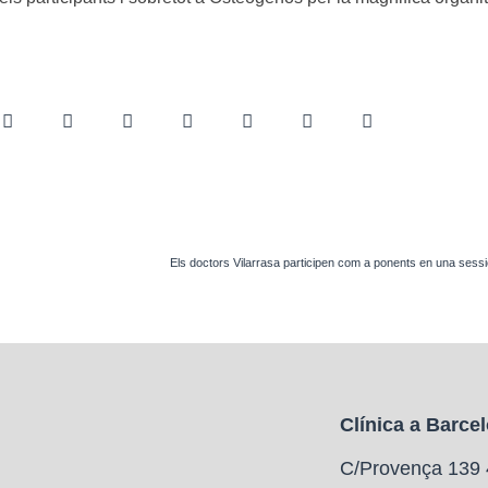
Clínica a Barce
C/Provença 139 