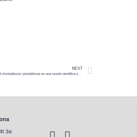
NEXT
Els doctors Vilarrasa participen com a ponents en una sessió d’ortodòncia i periodòncia en una reunió científica organitzada per la Societat Espanyola de Periodòncia (SEPA)
lona
4t 3a