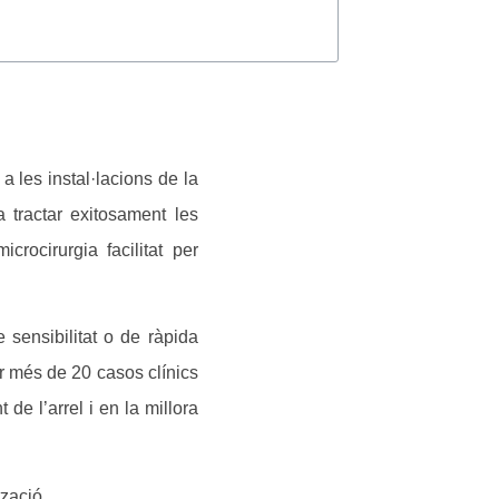
a les instal·lacions de la
tractar exitosament les
crocirurgia facilitat per
sensibilitat o de ràpida
ar més de 20 casos clínics
 de l’arrel i en la millora
tzació.