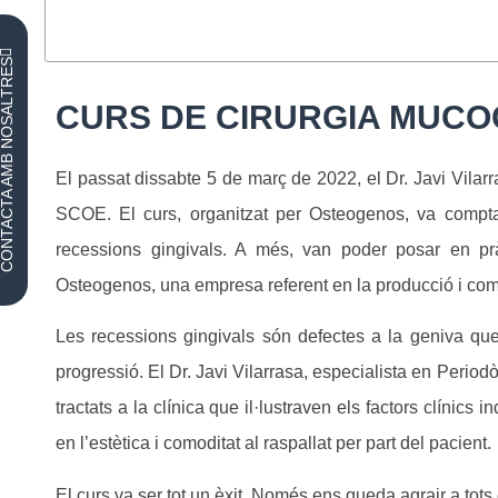
NTACTA AMB NOSALTRES
CURS DE CIRURGIA MUCO
El passat dissabte 5 de març de 2022, el Dr. Javi Vilarra
SCOE. El curs, organitzat per Osteogenos, va compta
recessions gingivals. A més, van poder posar en pràcti
Osteogenos, una empresa referent en la producció i come
Les recessions gingivals són defectes a la geniva que
progressió. El Dr. Javi Vilarrasa, especialista en Period
tractats a la clínica que il·lustraven els factors clínics 
en l’estètica i comoditat al raspallat per part del pacient.
El curs va ser tot un èxit. Només ens queda agrair a tots