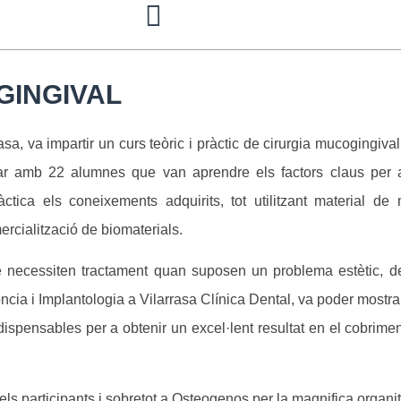
GINGIVAL
sa, va impartir un curs teòric i pràctic de cirurgia mucogingival 
r amb 22 alumnes que van aprendre els factors claus per a 
ca els coneixements adquirits, tot utilitzant material de mi
rcialització de biomaterials.
 necessiten tractament quan suposen un problema estètic, de 
òncia i Implantologia a Vilarrasa Clínica Dental, va poder mostr
indispensables per a obtenir un excel·lent resultat en el cobriment
 els participants i sobretot a Osteogenos per la magnifica organi