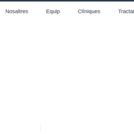
Nosaltres
Equip
Clíniques
Tract
Noticias
març 16, 2022